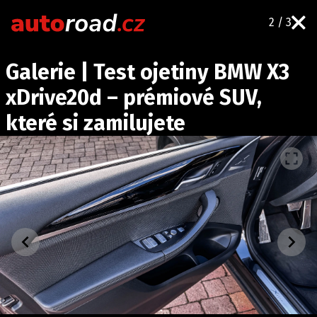
2 / 3
AUTA
Galerie | Test ojetiny BMW X3
TESTY AUT
xDrive20d – prémiové SUV,
NOVINKY
které si zamilujete
EKO
SPY
HISTORIE
ZAJÍMAVOSTI
TECHNIKA
EKONOMIKA
ČESKÝ TRH
TUNING
PROFI