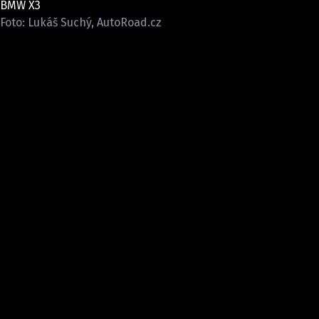
BMW X3
ELEKTRO
Foto: Lukáš Suchý, AutoRoad.cz
NOVINKY ZE SVĚTA EV
TESTY ELEKTROMOBILŮ
TRH S ELEKTROMOBILY
RALLY
OSTATNÍ
TISKOVKY
ROZHOVORY
DAKAR
Z DOMOVA
ZE SVĚTA
MOTORSPORT