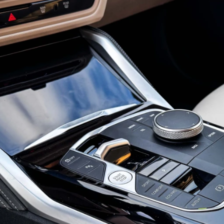
ydavatel
Inzerce
Osobní údaje / Cookies
autoroad.cz je INCORP MEDIA GROUP s.r.o., IČ: 118 23 054