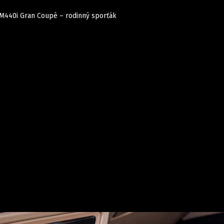
 M440i Gran Coupé – rodinný sporťák
Auta
Elektro
Rally
Motorsport
Testy aut
Novinky ze světa EV
Ostatní
Pit Lane
Novinky
Testy elektromobilů
Tiskovky
Češi v akci
Eko
Trh s elektromobily
Rozhovory
FIA CEZ & Poháry
Spy
Dakar
Mezinárodní scéna
Historie
Z domova
Zajímavosti
Ze světa
Technika
Ekonomika
Český trh
Tuning
Profi