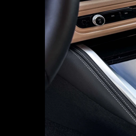
Etický kodex
Kontakt
V
Provozovatelem serveru 