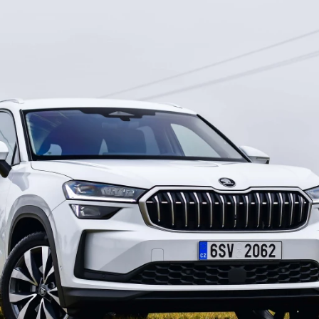
ydavatel
Inzerce
Osobní údaje / Cookies
autoroad.cz je INCORP MEDIA GROUP s.r.o., IČ: 118 23 054