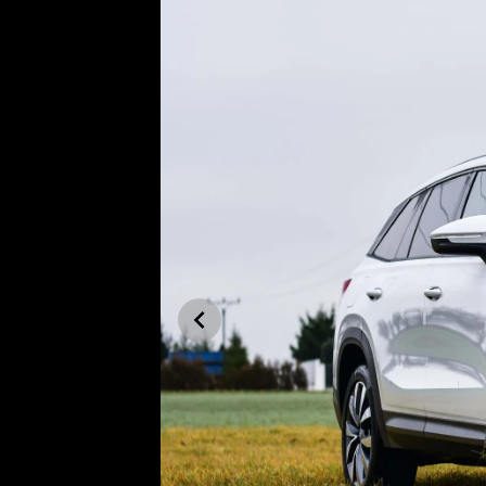
Etický kodex
Kontakt
V
Provozovatelem serveru 