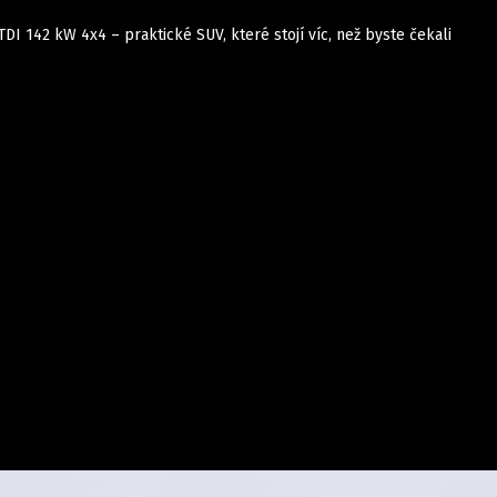
TDI 142 kW 4x4 – praktické SUV, které stojí víc, než byste čekali
Auta
Elektro
Rally
Motorsport
Testy aut
Novinky ze světa EV
Ostatní
Pit Lane
Novinky
Testy elektromobilů
Tiskovky
Češi v akci
Eko
Trh s elektromobily
Rozhovory
FIA CEZ & Poháry
Spy
Dakar
Mezinárodní scéna
Historie
Z domova
Zajímavosti
Ze světa
Technika
Ekonomika
Český trh
Tuning
Profi