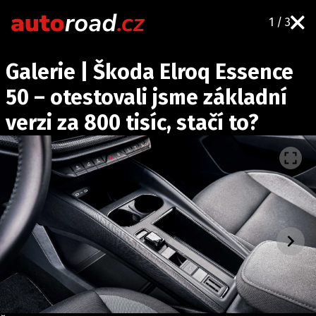
1 / 3
AUTA
Galerie | Škoda Elroq Essence
TESTY AUT
50 – otestovali jsme základní
NOVINKY
verzi za 800 tisíc, stačí to?
EKO
SPY
HISTORIE
ZAJÍMAVOSTI
TECHNIKA
EKONOMIKA
ČESKÝ TRH
TUNING
PROFI