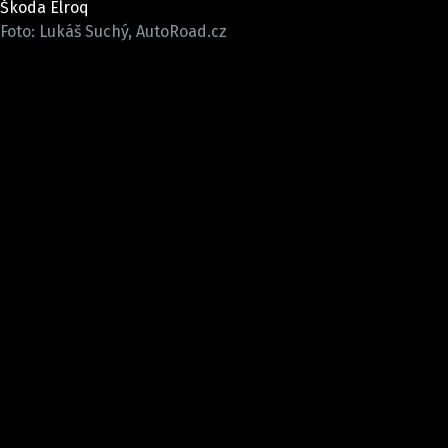
Škoda Elroq
ELEKTRO
Foto: Lukáš Suchý, AutoRoad.cz
NOVINKY ZE SVĚTA EV
TESTY ELEKTROMOBILŮ
TRH S ELEKTROMOBILY
RALLY
OSTATNÍ
TISKOVKY
ROZHOVORY
DAKAR
Z DOMOVA
ZE SVĚTA
MOTORSPORT