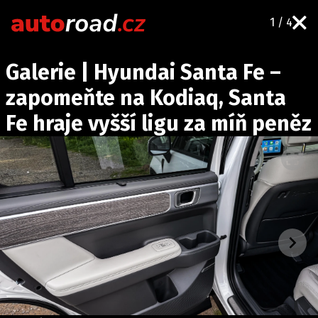
1 / 4
AUTA
Galerie | Hyundai Santa Fe –
TESTY AUT
zapomeňte na Kodiaq, Santa
NOVINKY
Fe hraje vyšší ligu za míň peněz
EKO
SPY
HISTORIE
ZAJÍMAVOSTI
TECHNIKA
EKONOMIKA
ČESKÝ TRH
TUNING
PROFI