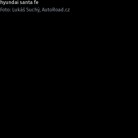
hyundai santa fe
ELEKTRO
Foto: Lukáš Suchý, AutoRoad.cz
NOVINKY ZE SVĚTA EV
TESTY ELEKTROMOBILŮ
TRH S ELEKTROMOBILY
RALLY
OSTATNÍ
TISKOVKY
ROZHOVORY
DAKAR
Z DOMOVA
ZE SVĚTA
MOTORSPORT